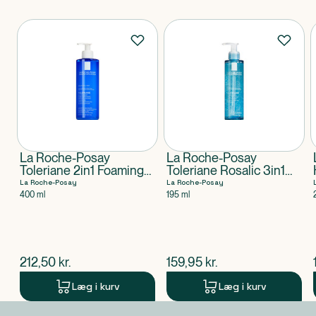
Produkter
La Roche-Posay
La Roche-Posay
Toleriane 2in1 Foaming
Toleriane Rosalic 3in1
Cleanser
Micellar Make-up
La Roche-Posay
La Roche-Posay
Remover Gel
400 ml
195 ml
$
nuværende pris
$
nuværende pris
212,50
kr.
159,95
kr.
Læg i kurv
Læg i kurv
Produkt 1 af 0