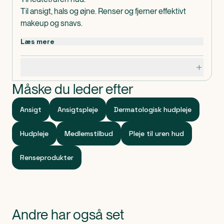
Til ansigt, hals og øjne. Renser og fjerner effektivt
makeup og snavs.
Uden alkohol*.
Læs mere
*Indeholder ikke ethanol.
Dermatologisk testet.
Specifikationer
Dosis og anvendelse
Påføres med vat. Skal ikke skylles af med vand. Må
Måske du leder efter
ikke indtages.
Indeholder
Ansigt
Ansigtspleje
Dermatologisk hudpleje
Ingredients: Aqua/Water, PEG-7 Caprylic/Capric
Glycerides, Poloxamer 124, Polaxamer 184, PEG-6
Hudpleje
Medlemstilbud
Pleje til uren hud
Caprylic/Capric Glycerides, Glycerin, Polysorbate 80,
Zinc PCA, Sodium Hydroxide, Disodium EDTA, BHT,
Renseprodukter
Myrtrimonium Bromide, Parfum.
Klassificeret som
Produktet er et kosmetisk produkt.
Andre har også set