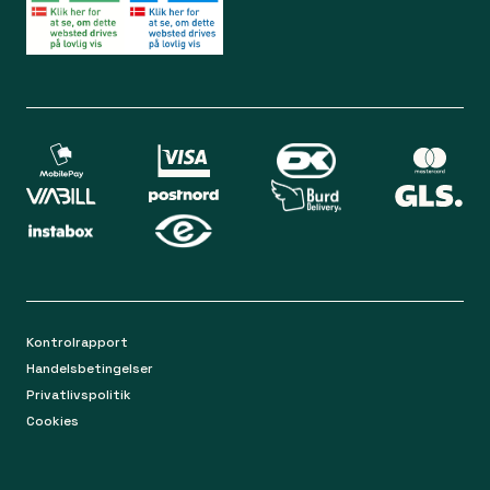
Lørdag 09.00 - 12.00
Bliv medlem
Spørgsmål og svar
Din sikkerhed
Levering
Chat
Mandag-torsdag 9.00 - 16.00
Returnering
Fredag 9.00 - 15.00
Kontakt os på mail
apoteket@apopro.dk
På hverdage besvarer vi inden for 24 timer
Kontrolrapport
Handelsbetingelser
Privatlivspolitik
Cookies