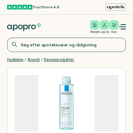
TrustScore 4.8
Gå til hovedindhold
Open/close menu
Log ind
Recept
Log ind
Kurv
Hudpleje
/
Ansigt
/
Renseprodukter