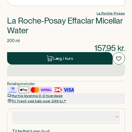
La Roche-Posay
La Roche-Posay Effaclar Micellar
Water
200 ml
157,95
kr.
Læg i kurv
Betalingsmetoder:
Hurtig levering 0-2 hverdage
Fri fragt ved køb over 249 kr.*
Produktdetaljer
Til fedtet/uren hud.