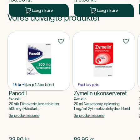
Læg i kurv
Læg i kurv
Vores udvalgte produkter
Produkt 1 af 0
Produkter
18 år +
Kun på Apoteket
Fast lav pris
Panodil
Zymelin ukonserveret
Panodil
Zymelin
20 stk Filmovertrukne tabletter
20 ml Næsespray, opløsning
500 mg (Håndkøb,
1 mg/ml, Xylometazolinhydrochlorid
apoteksforbeholdt), Paracetamol
Se produktresumé
Se produktresumé
$
nuværende pris
$
nuværende pris
32,80
kr.
89,95
kr.