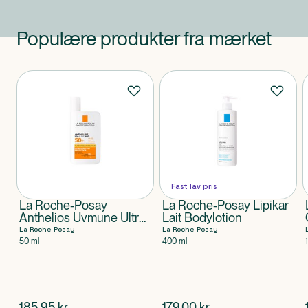
Populære produkter fra mærket
Produkter
Fast lav pris
La Roche-Posay
La Roche-Posay Lipikar
Anthelios Uvmune Ultra
Lait Bodylotion
Light SPF50+
La Roche-Posay
La Roche-Posay
50 ml
400 ml
$
nuværende pris
$
nuværende pris
185,95
kr.
179,00
kr.