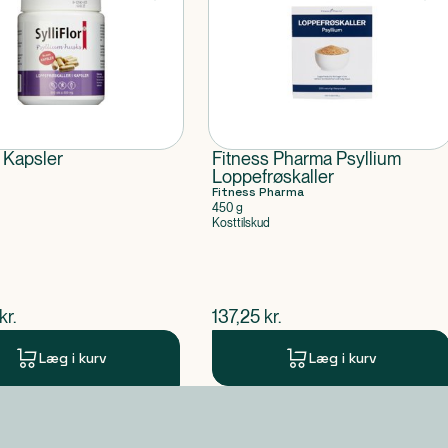
r Kapsler
Fitness Pharma Psyllium
Loppefrøskaller
Fitness Pharma
450 g
Kosttilskud
ende pris
$
nuværende pris
kr.
137,25
kr.
Læg i kurv
Læg i kurv