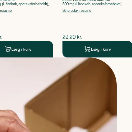
(Håndkøb, apoteksforbeholdt),
500 mg (Håndkøb, apoteksforbeholdt),
ylsyre, Caffein
Paracetamol
tresumé
Se produktresumé
ende pris
$
nuværende pris
r.
29,20
kr.
Læg i kurv
Læg i kurv