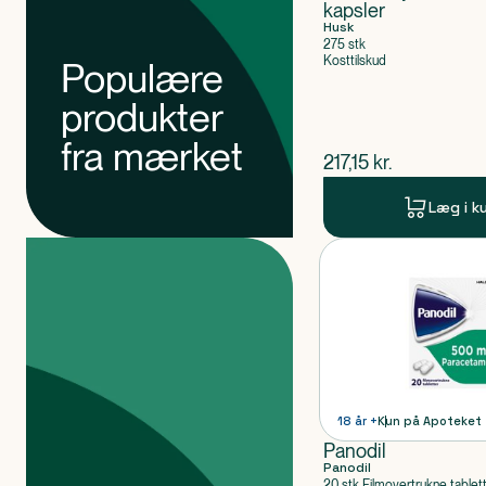
kapsler
Husk
275 stk
Kosttilskud
Populære
produkter
fra mærket
$
nuværende pris
217,15
kr.
Læg i k
Produkter
Produkt 1 af 0
18 år +
Kun på Apoteket
Panodil
Panodil
20 stk Filmovertrukne tablet