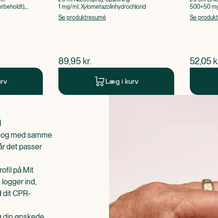
rbeholdt),
1 mg/ml, Xylometazolinhydrochlorid
500+50 mg 
Acetylsalic
Se produktresumé
Se produk
$
nuværende pris
$
nuvær
89,95
kr.
52,05
k
urv
Læg i kurv
n
is og med samme
når det passer
ofil på Mit
 logger ind,
d dit CPR-
æg din ønskede