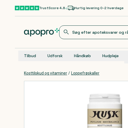
Gå til hovedindhold
TrustScore 4.8
Hurtig levering 0-2 hverdage
Tilbud
Udforsk
Håndkøb
Hudpleje
Kosttilskud og vitaminer
/
Loppefrøskaller
Produkter