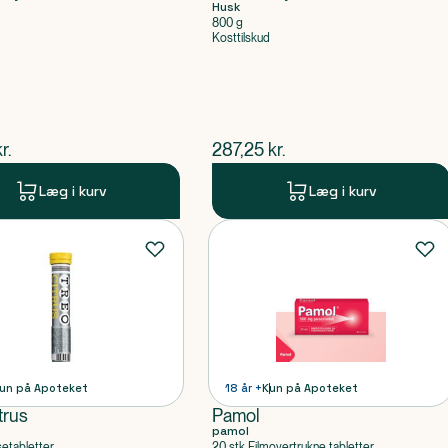
Husk
800 g
Kosttilskud
ende pris
$
nuværende pris
r.
287,25
kr.
Læg i kurv
Læg i kurv
un på Apoteket
18 år +
Kun på Apoteket
trus
Pamol
pamol
setabletter
20 stk Filmovertrukne tabletter