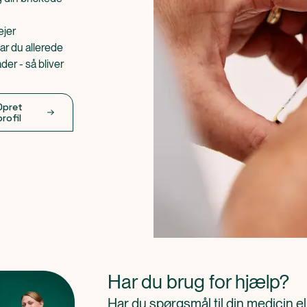
ejer
ar du allerede
er - så bliver
Opret
profil
Har du brug for hjælp?
Har du spørgsmål til din medicin e