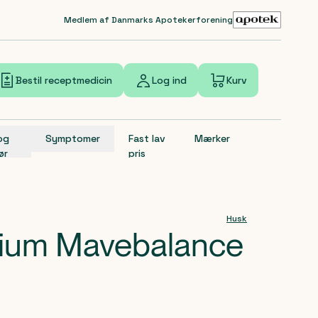
Medlem af Danmarks Apotekerforening
Bestil receptmedicin
Log ind
Kurv
 og
Symptomer
Fast lav
Mærker
ør
pris
Husk
lium Mavebalance