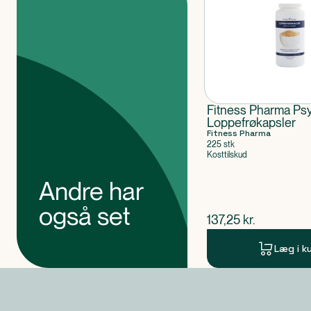
Fitness Pharma Psy
Loppefrøkapsler
Fitness Pharma
225 stk
Kosttilskud
Andre har
også set
$
nuværende pris
137,25
kr.
Læg i k
Produkt 1 af 0