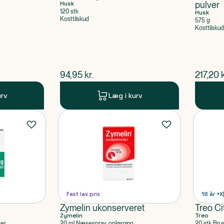
Husk
pulver
120 stk
Husk
Kosttilskud
575 g
Kosttilskud
$
nuværende pris
$
nuvær
94,95
kr.
217,20
k
urv
Læg i kurv
Fast lav pris
18 år +
K
Zymelin ukonserveret
Treo Ci
Zymelin
Treo
ter
20 ml Næsespray, opløsning
20 stk Bru