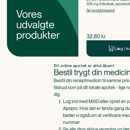
500 mg (Håndkøb, apoteksfo
Paracetamol
Vores
Se produktresumé
udvalgte
produkter
$
nuværende pris
32,80
kr.
Læg i k
Produkt 1 af 0
Dit online apotek er altid åbent
Bestil trygt din medici
Bestil din receptmedicin til samme pr
tilskud som på dit lokale apotek - lige 
dig.
Log ind med MitID eller opret en pr
Apopro. Hvis det er første gang du
beder vi også om at verificere me
nummer
Se alle dine aktive recepter og l