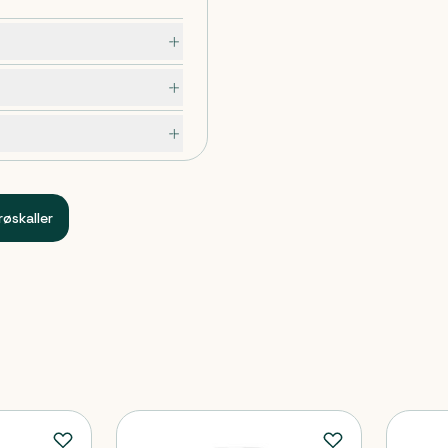
øskaller