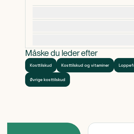
Dosering, opbevaring og indhold
Advarsler og forsigtighedsregler
Specifikationer
Måske du leder efter
Kosttilskud
Kosttilskud og vitaminer
Loppefr
Øvrige kosttilskud
Produkter