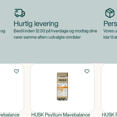
Hurtig levering
Pers
 og
Bestil inden 12:30 på hverdage og modtag dine
Vores u
varer samme aften i udvalgte områder
klar til 
vebalance
HUSK Psyllium Mavebalance
HUSK P