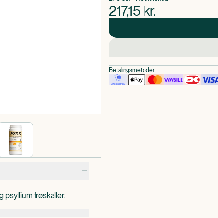
217,15
kr.
Betalingsmetoder:
 psyllium frøskaller.