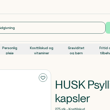
Personlig
Kosttilskud og
Graviditet
Fritid
pleje
vitaminer
og børn
tilbeh
HUSK Psyl
kapsler
275 stk - Kosttilskud