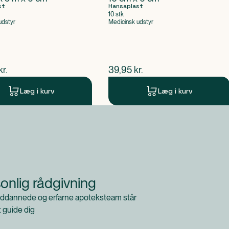
st
Hansaplast
10 stk
udstyr
Medicinsk udstyr
ende pris
$
nuværende pris
kr.
39,95
kr.
Læg i kurv
Læg i kurv
onlig rådgivning
ddannede og erfarne apoteksteam står
at guide dig