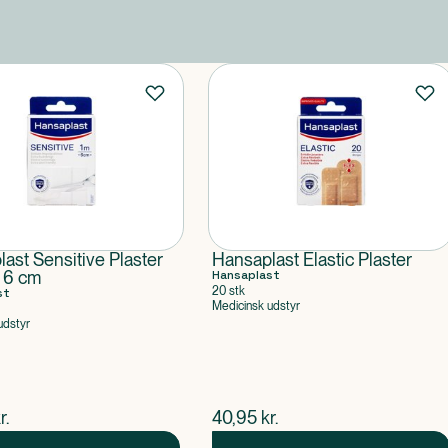
ast Sensitive Plaster
Hansaplast Elastic Plaster
 6 cm
Hansaplast
20 stk
st
Medicinsk udstyr
udstyr
ende pris
$
nuværende pris
r.
40,95
kr.