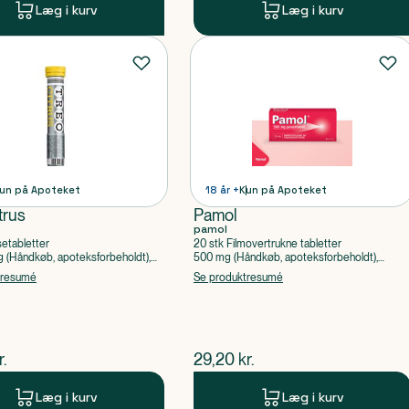
Læg i kurv
Læg i kurv
un på Apoteket
18 år +
Kun på Apoteket
trus
Pamol
pamol
setabletter
20 stk Filmovertrukne tabletter
(Håndkøb, apoteksforbeholdt),
500 mg (Håndkøb, apoteksforbeholdt),
ylsyre, Caffein
Paracetamol
tresumé
Se produktresumé
ende pris
$
nuværende pris
r.
29,20
kr.
Læg i kurv
Læg i kurv