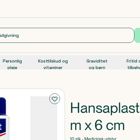
Personlig
Kosttilskud og
Graviditet
Fritid
pleje
vitaminer
og børn
tilbeh
Hansaplast 
m x 6 cm
10 stk - Medicinsk udstyr