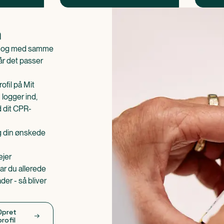
n
is og med samme
når det passer
ofil på Mit
 logger ind,
d dit CPR-
æg din ønskede
ejer
ar du allerede
er - så bliver
Opret
profil