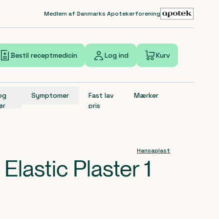
Medlem af Danmarks Apotekerforening
Bestil receptmedicin
Log ind
Kurv
 og
Symptomer
Fast lav
Mærker
ør
pris
Hansaplast
Elastic Plaster 1