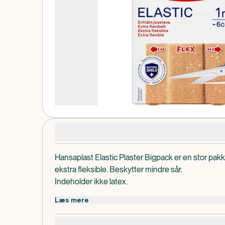
Produktdetaljer
Hansaplast Elastic Plaster Bigpack er en stor pak
ekstra fleksible. Beskytter mindre sår.
Indeholder ikke latex.
Bemærkning
Læs mere
Kun til engangsbrug.
Opbevares tørt ved under 25 grader.