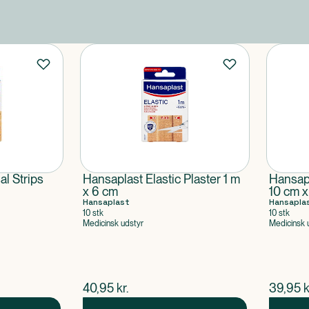
l Strips
Hansaplast Elastic Plaster 1 m
Hansapl
x 6 cm
10 cm x
Hansaplast
Hansapla
10 stk
10 stk
Medicinsk udstyr
Medicinsk 
$
nuværende pris
$
nuvær
40,95
kr.
39,95
k