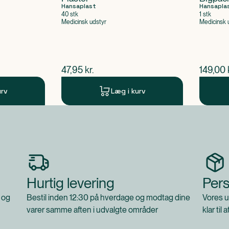
Hansaplast
Hansapla
40 stk
1 stk
Medicinsk udstyr
Medicinsk 
$
nuværende pris
$
nuvær
47,95
kr.
149,00
urv
Læg i kurv
Hurtig levering
Pers
 og
Bestil inden 12:30 på hverdage og modtag dine
Vores u
varer samme aften i udvalgte områder
klar til 