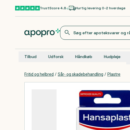
Gå til hovedindhold
TrustScore 4.8
Hurtig levering 0-2 hverdage
Tilbud
Udforsk
Håndkøb
Hudpleje
Fritid og helbred
/
Sår- og skadebehandling
/
Plastre