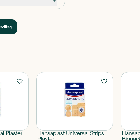
sigtigt.
et rynker.
ndling
al Plaster
Hansaplast Universal Strips
Hansapl
Plaster
Bigpac