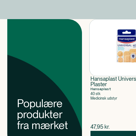
Produkter
Hansaplast Universa
Plaster
Hansaplast
40 stk
Medicinsk udstyr
Populære
produkter
fra mærket
$
nuværende pris
47,95
kr.