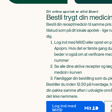
Produkt 1 af 0
Dit online apotek er altid åbent
Bestil trygt din medici
Bestil din receptmedicin til samme pr
tilskud som på dit lokale apotek - lige 
dig.
Log ind med MitID eller opret en pr
Apopro. Hvis det er første gang du
beder vi også om at verificere me
nummer
Se alle dine aktive recepter og l
medicin i kurven
Færdiggør din bestilling som du pl
Bestiller du inden 12:30 på hverdage, h
din pakke samme aften i udvalgte områd
det ikke nemmere.
Log ind med
MitID