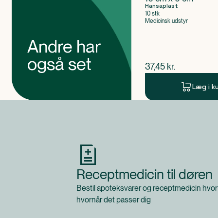
Hansaplast
10 stk
Medicinsk udstyr
Andre har
også set
$
nuværende pris
37,45
kr.
Læg i k
Produkt 1 af 0
Receptmedicin til døren
Bestil apoteksvarer og receptmedicin hvor
hvornår det passer dig