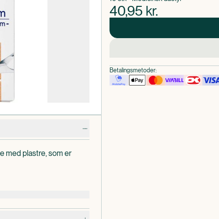
40,95
kr.
Betalingsmetoder:
ke med plastre, som er