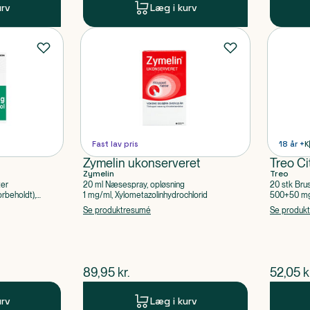
urv
Læg i kurv
Fast lav pris
18 år +
K
Zymelin ukonserveret
Treo Ci
Zymelin
Treo
ter
20 ml Næsespray, opløsning
20 stk Bru
rbeholdt),
1 mg/ml, Xylometazolinhydrochlorid
500+50 mg 
Acetylsalic
Se produktresumé
Se produk
$
nuværende pris
$
nuvær
89,95
kr.
52,05
k
urv
Læg i kurv