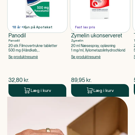
18 år +
Kun på Apoteket
Fast lav pris
Panodil
Zymelin ukonserveret
Panodil
Zymelin
20 stk Filmovertrukne tabletter
20 ml Næsespray, opløsning
500 mg (Håndkøb,
1 mg/ml, Xylometazolinhydrochlorid
apoteksforbeholdt), Paracetamol
Se produktresumé
Se produktresumé
$
nuværende pris
$
nuværende pris
32,80
kr.
89,95
kr.
Læg i kurv
Læg i kurv
Produkt 1 af 0