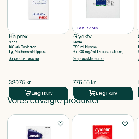
Fast lav pris
Haiprex
Glyoktyl
Meda
Meda
100 stk Tabletter
750 ml Klysma
1 g, Methenaminhippurat
6+906 mg/ml, Docusatnatrium,
Glycerol 85%
Se produktresumé
Se produktresumé
$
nuværende pris
$
nuværende pris
320,75
kr.
776,55
kr.
Læg i kurv
Læg i kurv
Vores udvalgte produkter
Produkt 1 af 0
Produkter