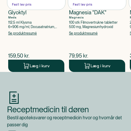
Fast lav pris
Fast lav pris
Glyoktyl
Magnesia "DAK"
Meda
Magnesia
112,5 ml Klysma
100 stk Filmovertrukne tabletter
6+906 mg/ml, Docusatnatrium,
500 mg, Magnesiumhydroxid
Glycerol 85%
Se produktresumé
Se produktresumé
$
nuværende pris
$
nuværende pris
159,50
kr.
79,95
kr.
Læg i kurv
Læg i kurv
Produkt 1 af 0
Receptmedicin til døren
Bestil apoteksvarer og receptmedicin hvor og hvornår det
passer dig