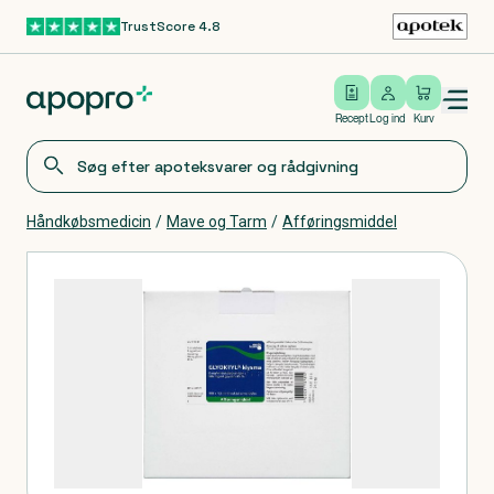
TrustScore 4.8
Gå til hovedindhold
Open/close menu
Log ind
Recept
Log ind
Kurv
Håndkøbsmedicin
/
Mave og Tarm
/
Afføringsmiddel