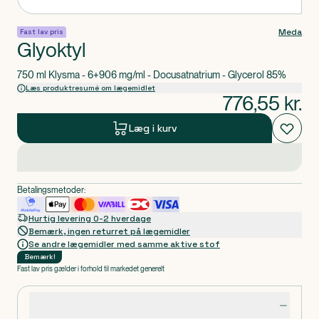
Meda
Fast lav pris
Glyoktyl
750 ml Klysma - 6+906 mg/ml - Docusatnatrium - Glycerol 85%
Læs produktresumé om lægemidlet
776,55
kr.
Læg i kurv
Betalingsmetoder:
Hurtig levering 0-2 hverdage
Bemærk, ingen returret på lægemidler
Se andre lægemidler med samme aktive stof
Bemærk
!
Fast lav pris gælder i forhold til markedet generelt
Produktdetaljer