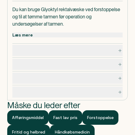
Du kan bruge Glyoktyl rektalvæske ved forstoppelse
og til at tømme tarmen før operation og
undersøgelser af tarmen.
Bør ikke gives til børn under 2 år uden lægens
Læs mere
anvisning.
I pakningerne med medicin findes en
Dosering, opbevaring og indhold
patientvejledning, som du altid bør læse grundigt,
inden du tager medicinen. Hvis du er i tvivl, om du må
Bivirkninger
bruge medicinen, bør du kontakte egen læge.
Advarsler og forsigtighedsregler
Specifikationer
Måske du leder efter
Afføringsmiddel
Fast lav pris
Forstoppelse
Fritid og helbred
Håndkøbsmedicin