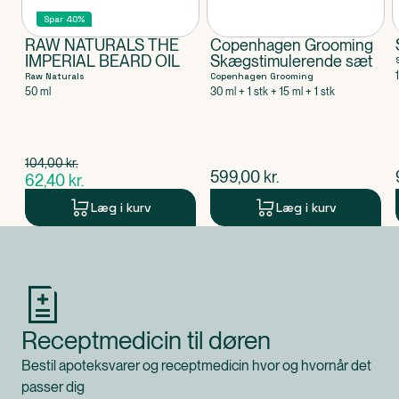
Spar 40%
RAW NATURALS THE
Copenhagen Grooming
IMPERIAL BEARD OIL
Skægstimulerende sæt
Raw Naturals
Copenhagen Grooming
50 ml
30 ml + 1 stk + 15 ml + 1 stk
Spar 41,60 kr.
104,00
kr.
$
gammel pris
$
nuværende pris
599,00
kr.
62,40
kr.
$
nuværende pris
Læg i kurv
Læg i kurv
Produkt 1 af 0
Receptmedicin til døren
Bestil apoteksvarer og receptmedicin hvor og hvornår det
passer dig