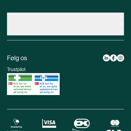
Kontakt apoteksteamet
Genveje
Om Apopro
Apopro Online Apotek
CVR: 37983446
Apopro guider
Om Apopro
Bestil receptmedicin
Følg os
Mød apoteksteamet
Tlf:
89 88 15 95
Book medicinsamtale
Mandag-tirsdag 08.00 - 17.00
Trustpilot
Opret profil
Onsdag-fredag 08.30 - 16.30
Kontakt os
Lørdag 09.00 - 12.00
Bliv medlem
Spørgsmål og svar
Din sikkerhed
Levering
Chat
Mandag-torsdag 9.00 - 16.00
Returnering
Fredag 9.00 - 15.00