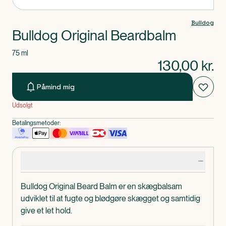
Bulldog
Bulldog Original Beardbalm
75 ml
130,00
kr.
Påmind mig
Udsolgt
Betalingsmetoder:
Produktdetaljer
Bulldog Original Beard Balm er en skægbalsam
udviklet til at fugte og blødgøre skægget og samtidig
give et let hold.
Indeholder 96% naturlige ingredienser, herunder aloe