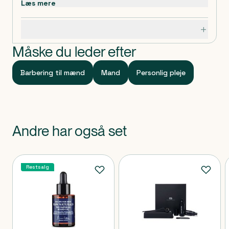
Læs mere
vera, kendt for sine fugtgivende og beroligende
egenskaber samt sheasmør.
Specifikationer
Kombinerer effekten af fugtighedscreme, balsam og
styling.
Måske du leder efter
Bulldogs originale duft med subtile noter af blandt
andet citrus, lime og patchouli.
Barbering til mænd
Mand
Personlig pleje
Vegansk.
Dosis og Anvendelse
Gnid en smule ind i hænderne og påfør det jævnt over
skægget. Kombiner gerne med vores Original 2 in 1
Andre har også set
Beard Shampoo & Conditioner og Original
Moisturiser.
Klassificeret som
Produkter
Produktet er et kosmetisk produkt.
Restsalg