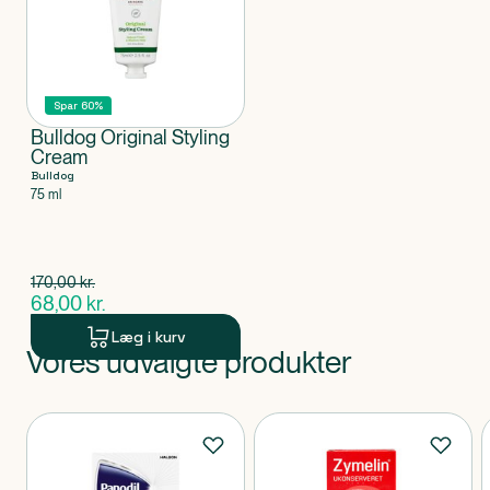
Spar 60%
Bulldog Original Styling
Cream
Bulldog
75 ml
Spar 102,00 kr.
170,00
kr.
$
gammel pris
68,00
kr.
$
nuværende pris
Læg i kurv
Vores udvalgte produkter
Produkt 1 af 0
Produkter