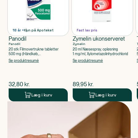
18 år +
Kun på Apoteket
Fast lav pris
Panodil
Zymelin ukonserveret
Panodil
Zymelin
20 stk Filmovertrukne tabletter
20 ml Næsespray, opløsning
500 mg (Håndkøb,
1 mg/ml, Xylometazolinhydrochlorid
apoteksforbeholdt), Paracetamol
Se produktresumé
Se produktresumé
$
nuværende pris
$
nuværende pris
32,80
kr.
89,95
kr.
Læg i kurv
Læg i kurv
Produkt 1 af 0