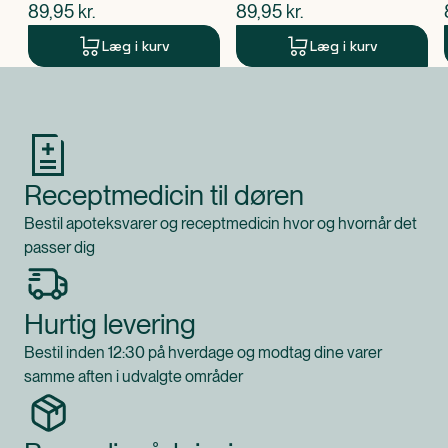
$
nuværende pris
$
nuværende pris
89,95
kr.
89,95
kr.
Læg i kurv
Læg i kurv
Produkt 1 af 0
Receptmedicin til døren
Bestil apoteksvarer og receptmedicin hvor og hvornår det
passer dig
Hurtig levering
Bestil inden 12:30 på hverdage og modtag dine varer
samme aften i udvalgte områder