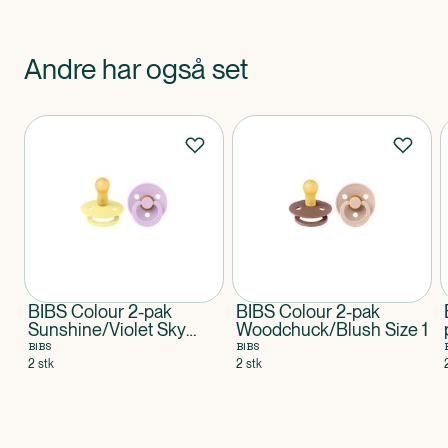
Andre har også set
Produkter
BIBS Colour 2-pak
BIBS Colour 2-pak
Sunshine/Violet Sky
Woodchuck/Blush Size 1
Size 2
BIBS
BIBS
2 stk
2 stk