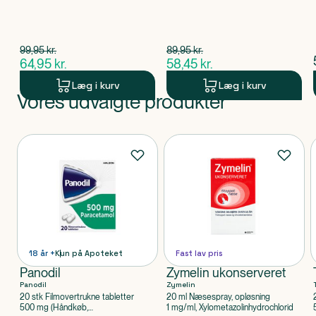
Spar 35,00 kr.
Spar 31,50 kr.
99,95
kr.
89,95
kr.
$
gammel pris
$
gammel pris
64,95
kr.
58,45
kr.
$
nuværende pris
$
nuværende pris
Læg i kurv
Læg i kurv
Vores udvalgte produkter
Produkt 1 af 0
Produkter
18 år +
Kun på Apoteket
Fast lav pris
Panodil
Zymelin ukonserveret
Panodil
Zymelin
20 stk Filmovertrukne tabletter
20 ml Næsespray, opløsning
500 mg (Håndkøb,
1 mg/ml, Xylometazolinhydrochlorid