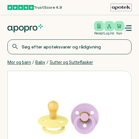
TrustScore 4.8
Gå til hovedindhold
Open/close menu
Log ind
Recept
Log ind
Kurv
Mor og barn
/
Baby
/
Sutter og Sutteflasker
Produkter