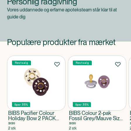
Personlig rådgivning
Vores uddannede og erfarne apoteksteam står klar til at
guide dig
Populære produkter fra mærket
Produkter
Restsalg
Restsalg
Spar 35%
Spar 35%
BIBS Pacifier Colour
BIBS Colour 2-pak
Holiday Bow 2 PACK
Fossil Grey/Mauve Size
Latex Size 2 Ivory/Plum
2
BIBS
BIBS
2 stk
2 stk