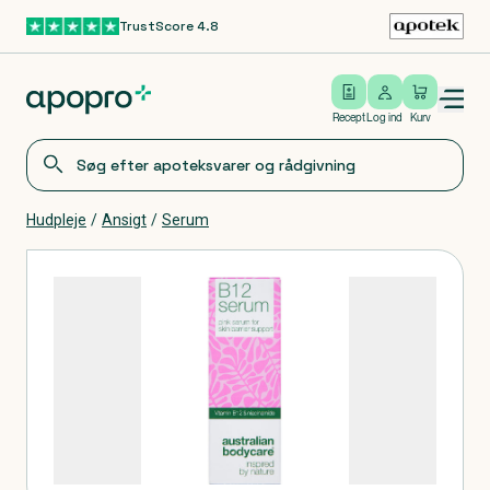
TrustScore 4.8
Gå til hovedindhold
Open/close menu
Log ind
Recept
Log ind
Kurv
Hudpleje
/
Ansigt
/
Serum