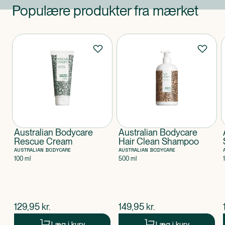
Populære produkter fra mærket
Produkter
Australian Bodycare
Australian Bodycare
Rescue Cream
Hair Clean Shampoo
AUSTRALIAN BODYCARE
AUSTRALIAN BODYCARE
100 ml
500 ml
$
nuværende pris
$
nuværende pris
129,95
kr.
149,95
kr.
Læg i kurv
Læg i kurv