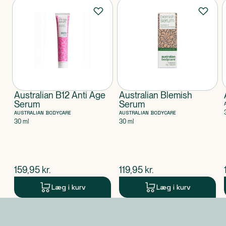
Produkter
Australian B12 Anti Age
Australian Blemish
Serum
Serum
AUSTRALIAN BODYCARE
AUSTRALIAN BODYCARE
30 ml
30 ml
$
nuværende pris
$
nuværende pris
159,95
kr.
119,95
kr.
Læg i kurv
Læg i kurv
Produkt 1 af 0