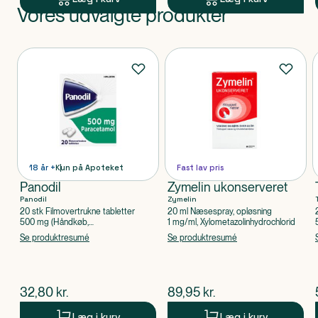
Vores udvalgte produkter
Produkt 1 af 0
Produkter
18 år +
Kun på Apoteket
Fast lav pris
Panodil
Zymelin ukonserveret
Panodil
Zymelin
20 stk Filmovertrukne tabletter
20 ml Næsespray, opløsning
500 mg (Håndkøb,
1 mg/ml, Xylometazolinhydrochlorid
apoteksforbeholdt), Paracetamol
Se produktresumé
Se produktresumé
$
nuværende pris
$
nuværende pris
32,80
kr.
89,95
kr.
Læg i kurv
Læg i kurv