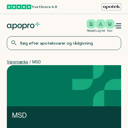
TrustScore 4.8
Gå til hovedindhold
Open/close menu
Log ind
Recept
Log ind
Kurv
Varemærke
/
MSD
MSD