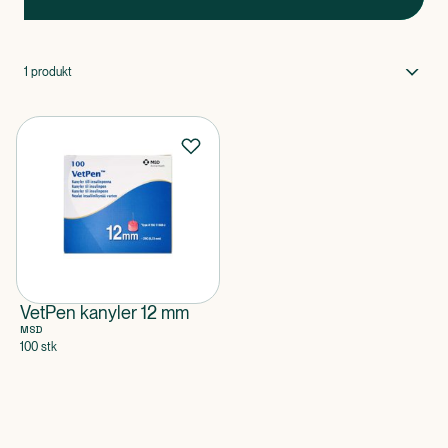
1
produkt
VetPen kanyler 12 mm
MSD
100 stk