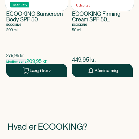
Spar 25%
Udsolgt
ECOOKING Sunscreen
ECOOKING Firming
Body SPF 50
Cream SPF 50
Fragrance-Free
ECOOKING
ECOOKING
200 ml
50 ml
$
gammel pris
279,95
kr.
$
nuværende pris
449,95
kr.
209,95
kr.
Medlemspris
Læg i kurv
Påmind mig
Hvad er ECOOKING?