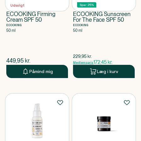
Spar 25%
Udsolgt
ECOOKING Firming
ECOOKING Sunscreen
Cream SPF 50
For The Face SPF 50
ECOOKING
ECOOKING
50 ml
50 ml
$
gammel pris
229,95
kr.
$
nuværende pris
449,95
kr.
172,45
kr.
Medlemspris
Påmind mig
Læg i kurv