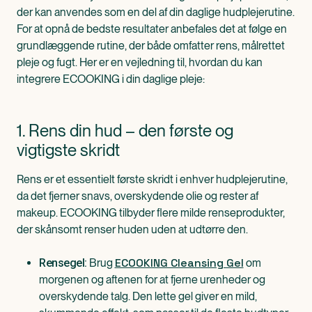
der kan anvendes som en del af din daglige hudplejerutine.
For at opnå de bedste resultater anbefales det at følge en
grundlæggende rutine, der både omfatter rens, målrettet
pleje og fugt. Her er en vejledning til, hvordan du kan
integrere ECOOKING i din daglige pleje:
1. Rens din hud – den første og
vigtigste skridt
Rens er et essentielt første skridt i enhver hudplejerutine,
da det fjerner snavs, overskydende olie og rester af
makeup. ECOOKING tilbyder flere milde renseprodukter,
der skånsomt renser huden uden at udtørre den.
ECOOKING Cleansing Gel
Brug
om
Rensegel:
morgenen og aftenen for at fjerne urenheder og
overskydende talg. Den lette gel giver en mild,