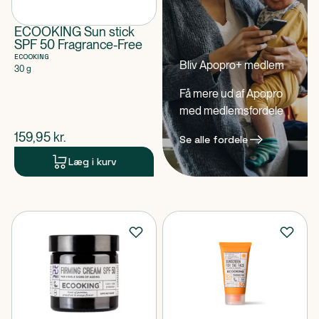
ECOOKING Sun stick
SPF 50 Fragrance-Free
ECOOKING
Bliv Apopro+ medlem
30 g
Få mere ud af Apopro
med medlemsfordele
$
nuværende pris
159,95
kr.
Se alle fordele
Læg i kurv