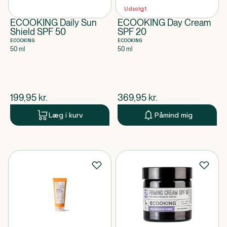
Udsolgt
ECOOKING Daily Sun
ECOOKING Day Cream
Shield SPF 50
SPF 20
ECOOKING
ECOOKING
50 ml
50 ml
$
nuværende pris
$
nuværende pris
199,95
kr.
369,95
kr.
Læg i kurv
Påmind mig