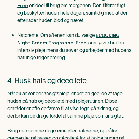
Free
er ideel til brug om morgenen. Den tilfører fugt
og beskytter huden hele dagen, samtidig med at den
efterlader huden blød og næret.
ECOOKING
Natcreme: Om aftenen kan du vælge
Night Cream Fragrance-Free
, som giver huden
intensiv pleje mens du sover, og arbejder med hudens
naturlige regenerering.
4. Husk hals og décolleté
Når du anvender ansigtspleje, er det en god idé at tage
huden på hals og décolleté med i plejerutinen. Disse
områder er ofte de første til at vise tegn på aldring, og
derfor kan de drage fordel af samme pleje som ansigtet.
Brug den samme dagcreme eller natcreme, og påfør
cremen let på halsen og décolleté for at holde huden på