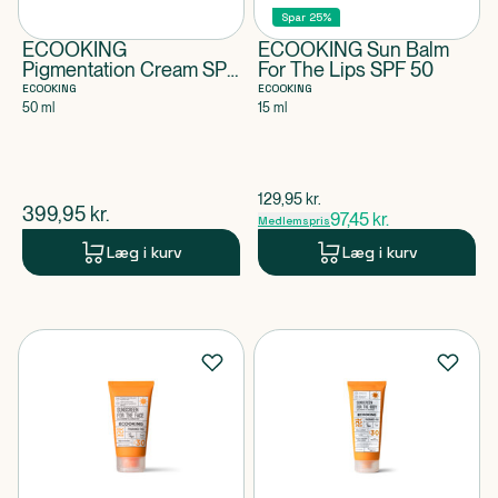
Spar 25%
ECOOKING
ECOOKING Sun Balm
Pigmentation Cream SPF
For The Lips SPF 50
30
ECOOKING
ECOOKING
50 ml
15 ml
$
gammel pris
129,95
kr.
$
nuværende pris
399,95
kr.
97,45
kr.
Medlemspris
Læg i kurv
Læg i kurv