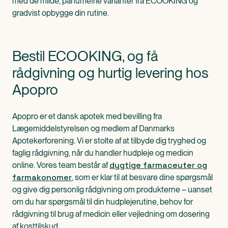
med de milde, parfumefrie varianter fra ECOOKING og
gradvist opbygge din rutine.
Bestil ECOOKING, og få
rådgivning og hurtig levering hos
Apopro
Apopro er et dansk apotek med bevilling fra
Lægemiddelstyrelsen og medlem af Danmarks
Apotekerforening. Vi er stolte af at tilbyde dig tryghed og
faglig rådgivning, når du handler hudpleje og medicin
dygtige farmaceuter og
online. Vores team består af
farmakonomer
, som er klar til at besvare dine spørgsmål
og give dig personlig rådgivning om produkterne – uanset
om du har spørgsmål til din hudplejerutine, behov for
rådgivning til brug af medicin eller vejledning om dosering
af kosttilskud.