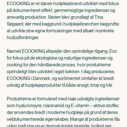
ECOOKING er et dansk hudplejebrand udviklet med fokus
på dokumenteret effekt, gennemsigtige ingredienser og
ansvarlig produktion. Serien blev grundlagt af Tina
Søgaard, der med baggrund i hudplejebranchen begyndte
at udvikle sine egne formuleringer med afsæt i konkrete
hududfordringer.
Navnet ECOOKING afspejler den oprindelige tilgang:
Eco
for fokus på de økologiske og naturlige ingredienser og
cooking
for den håndlavede proces, hvor produkterne
oprindeligt blev udviklet i eget køkken. I dag produceres
ECOOKING i Danmark, og sortimentet omfatter et bredt
udvalg af hudplejeprodukter til både ansigt, krop og hår.
Produkterne er formuleret med nøje udvalgte ingredienser
som hyaluronsyre, niacinamid og E-vitamin – aktive stoffer,
der anvendes bredt i moderne hudpleje på grund af deres
veldokumenterede egenskaber. Mange af produkterne fås
uden parfume og er dermatologisk testede, hvilket gør