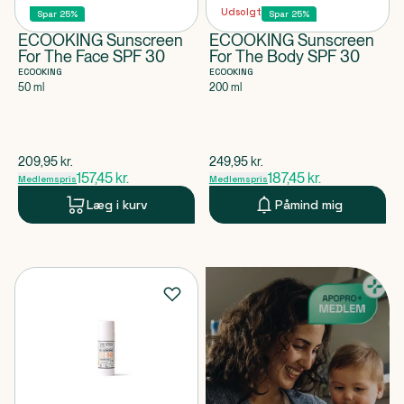
Udsolgt
Spar 25%
Spar 25%
ECOOKING Sunscreen
ECOOKING Sunscreen
For The Face SPF 30
For The Body SPF 30
ECOOKING
ECOOKING
50 ml
200 ml
$
gammel pris
$
gammel pris
209,95
kr.
249,95
kr.
157,45
kr.
187,45
kr.
Medlemspris
Medlemspris
Læg i kurv
Påmind mig