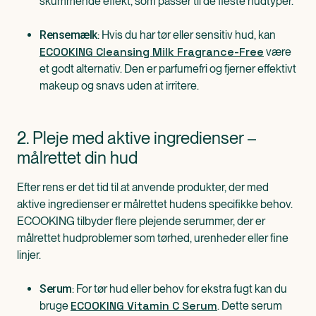
skummende effekt, som passer til de fleste hudtyper.
: Hvis du har tør eller sensitiv hud, kan
Rensemælk
ECOOKING Cleansing Milk Fragrance-Free
være
et godt alternativ. Den er parfumefri og fjerner effektivt
makeup og snavs uden at irritere.
2. Pleje med aktive ingredienser –
målrettet din hud
Efter rens er det tid til at anvende produkter, der med
aktive ingredienser er målrettet hudens specifikke behov.
ECOOKING tilbyder flere plejende serummer, der er
målrettet hudproblemer som tørhed, urenheder eller fine
linjer.
: For tør hud eller behov for ekstra fugt kan du
Serum
ECOOKING Vitamin C Serum
bruge
. Dette serum