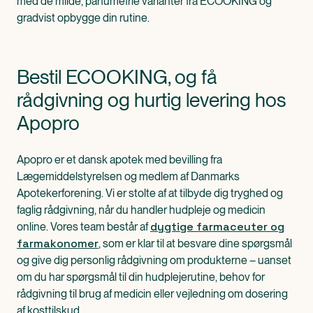
med de milde, parfumefrie varianter fra ECOOKING og
gradvist opbygge din rutine.
Bestil ECOOKING, og få
rådgivning og hurtig levering hos
Apopro
Apopro er et dansk apotek med bevilling fra
Lægemiddelstyrelsen og medlem af Danmarks
Apotekerforening. Vi er stolte af at tilbyde dig tryghed og
faglig rådgivning, når du handler hudpleje og medicin
dygtige farmaceuter og
online. Vores team består af
farmakonomer
, som er klar til at besvare dine spørgsmål
og give dig personlig rådgivning om produkterne – uanset
om du har spørgsmål til din hudplejerutine, behov for
rådgivning til brug af medicin eller vejledning om dosering
af kosttilskud.