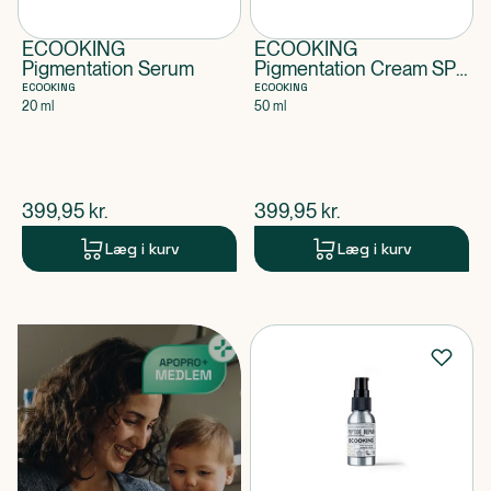
ECOOKING
ECOOKING
Pigmentation Serum
Pigmentation Cream SPF
30
ECOOKING
ECOOKING
20 ml
50 ml
$
nuværende pris
$
nuværende pris
399,95
kr.
399,95
kr.
Læg i kurv
Læg i kurv