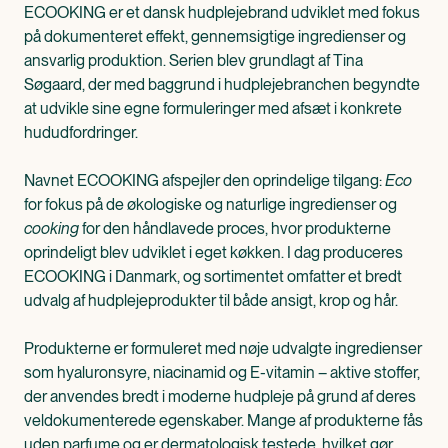
ECOOKING er et dansk hudplejebrand udviklet med fokus
på dokumenteret effekt, gennemsigtige ingredienser og
ansvarlig produktion. Serien blev grundlagt af Tina
Søgaard, der med baggrund i hudplejebranchen begyndte
at udvikle sine egne formuleringer med afsæt i konkrete
hududfordringer.
Navnet ECOOKING afspejler den oprindelige tilgang:
Eco
for fokus på de økologiske og naturlige ingredienser og
cooking
for den håndlavede proces, hvor produkterne
oprindeligt blev udviklet i eget køkken. I dag produceres
ECOOKING i Danmark, og sortimentet omfatter et bredt
udvalg af hudplejeprodukter til både ansigt, krop og hår.
Produkterne er formuleret med nøje udvalgte ingredienser
som hyaluronsyre, niacinamid og E-vitamin – aktive stoffer,
der anvendes bredt i moderne hudpleje på grund af deres
veldokumenterede egenskaber. Mange af produkterne fås
uden parfume og er dermatologisk testede, hvilket gør