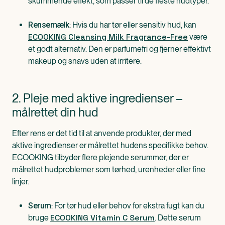
skummende effekt, som passer til de fleste hudtyper.
: Hvis du har tør eller sensitiv hud, kan
Rensemælk
ECOOKING Cleansing Milk Fragrance-Free
være
et godt alternativ. Den er parfumefri og fjerner effektivt
makeup og snavs uden at irritere.
2. Pleje med aktive ingredienser –
målrettet din hud
Efter rens er det tid til at anvende produkter, der med
aktive ingredienser er målrettet hudens specifikke behov.
ECOOKING tilbyder flere plejende serummer, der er
målrettet hudproblemer som tørhed, urenheder eller fine
linjer.
: For tør hud eller behov for ekstra fugt kan du
Serum
ECOOKING Vitamin C Serum
bruge
. Dette serum