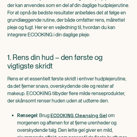
der kan anvendes som en del af din daglige hudplejerutine.
For at opnå de bedste resultater anbefales det at følge en
grundlæggende rutine, der både omfatter rens, målrettet
pleje og fugt. Her er en vejledning til, hvordan du kan
integrere ECOOKING i din daglige pleje:
1. Rens din hud – den første og
vigtigste skridt
Rens er et essentielt første skridt i enhver hudplejerutine,
da det fjerner snavs, overskydende olie og rester af
makeup. ECOOKING tilbyder flere milde renseprodukter,
der skånsomt renser huden uden at udtørre den.
ECOOKING Cleansing Gel
Brug
om
Rensegel:
morgenen og aftenen for at fjerne urenheder og
overskydende talg. Den lette gel giver en mild,