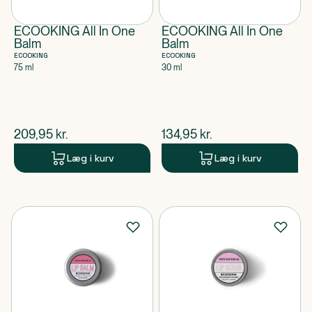
ECOOKING All In One
ECOOKING All In One
Balm
Balm
ECOOKING
ECOOKING
75 ml
30 ml
$
nuværende pris
$
nuværende pris
209,95
kr.
134,95
kr.
Læg i kurv
Læg i kurv