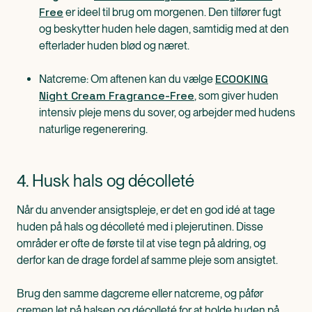
Free
er ideel til brug om morgenen. Den tilfører fugt
og beskytter huden hele dagen, samtidig med at den
efterlader huden blød og næret.
ECOOKING
Natcreme: Om aftenen kan du vælge
Night Cream Fragrance-Free
, som giver huden
intensiv pleje mens du sover, og arbejder med hudens
naturlige regenerering.
4. Husk hals og décolleté
Når du anvender ansigtspleje, er det en god idé at tage
huden på hals og décolleté med i plejerutinen. Disse
områder er ofte de første til at vise tegn på aldring, og
derfor kan de drage fordel af samme pleje som ansigtet.
Brug den samme dagcreme eller natcreme, og påfør
cremen let på halsen og décolleté for at holde huden på