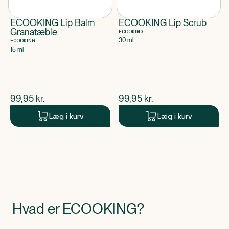
ECOOKING Lip Balm
ECOOKING Lip Scrub
Granatæble
ECOOKING
30 ml
ECOOKING
15 ml
$
nuværende pris
$
nuværende pris
99,95
kr.
99,95
kr.
Læg i kurv
Læg i kurv
Hvad er ECOOKING?