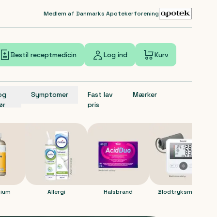
Medlem af Danmarks Apotekerforening
Bestil receptmedicin
Log ind
Kurv
 og
Symptomer
Fast lav
Mærker
ør
pris
m
Allergi
Halsbrand
Blodtryksmåler
M
ium
Allergi
Halsbrand
Blodtryksmåler