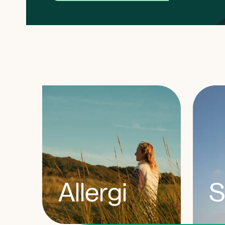
banner 1 af 0
Allergi
S