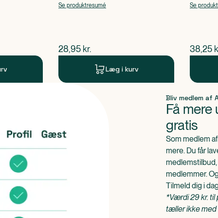
Paracetam
Se produktresumé
Se produk
$
nuværende pris
$
nuvær
28,95
kr.
38,25
k
urv
Læg i kurv
Bliv medlem af
Få mere u
gratis
Som medlem af 
mere. Du får lav
medlemstilbud, 
medlemmer. Og d
Tilmeld dig i da
*Værdi 29 kr. ti
tæller ikke med