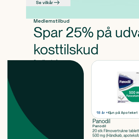
Se vilkår
Medlemstilbud
Spar 25% på udv
kosttilskud
Se tilbud
Produkter
18 år +
Kun på Apoteket
Panodil
Panodil
20 stk Filmovertrukne tablet
500 mg (Håndkøb, apoteksfo