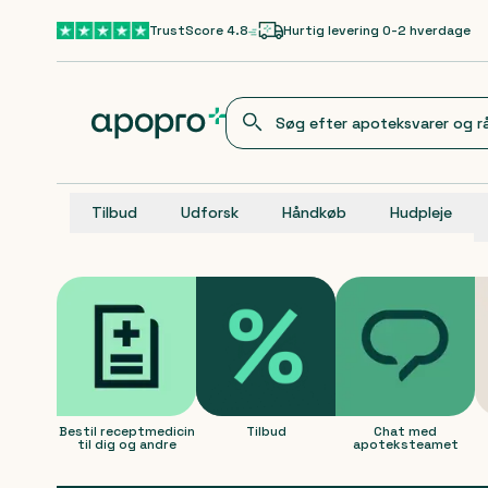
Gå til hovedindhold
TrustScore 4.8
Hurtig levering 0-2 hverdage
Tilbud
Udforsk
Håndkøb
Hudpleje
Apopro Online Apot
Produkter
Bestil receptmedicin
Tilbud
Chat med apotekst
S
Bestil receptmedicin
Tilbud
Chat med
til dig og andre
apoteksteamet
Produkt 1 af 0