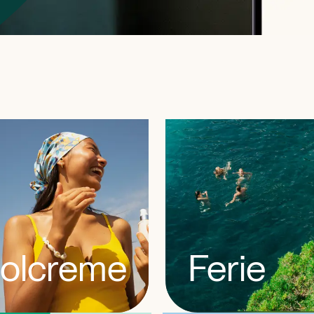
olcreme
Ferie