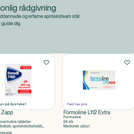
onlig rådgivning
ddannede og erfarne apoteksteam står
at guide dig
un på Apoteket
Fast lav pris
l Zapp
Formoline L112 Extra
Formoline
overtrukne tabletter
64 stk
ndkøb, apoteksforbeholdt),
Medicinsk udstyr
ol
tresumé