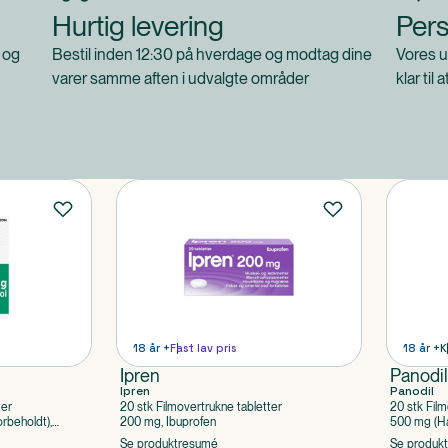
Hurtig levering
Pers
 og
Bestil inden 12:30 på hverdage og modtag dine
Vores u
varer samme aften i udvalgte områder
klar til 
18 år +
Fast lav pris
18 år +
K
Ipren
Panodi
Ipren
Panodil
ter
20 stk Filmovertrukne tabletter
20 stk Film
rbeholdt),
200 mg, Ibuprofen
500 mg (Hå
Paracetam
Se produktresumé
Se produk