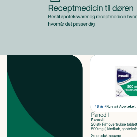
Receptmedicin til døren
Bestil apoteksvarer og receptmedicin hvor
hvornår det passer dig
Produkter
18 år +
Kun på Apoteket
Panodil
Panodil
20 stk Filmovertrukne tablet
500 mg (Håndkøb, apoteksfo
Paracetamol
Se produktresumé