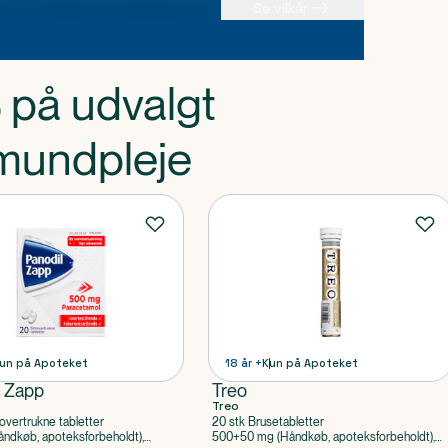
Se vilkår
 på udvalgt
mundpleje
un på Apoteket
18 år +
Kun på Apoteket
l Zapp
Treo
Treo
overtrukne tabletter
20 stk Brusetabletter
ndkøb, apoteksforbeholdt),
500+50 mg (Håndkøb, apoteksforbeholdt),