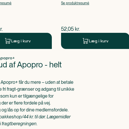
ol
Acetylsalicylsyre, Caffein
tresumé
Se produktresumé
ende pris
$
nuværende pris
r.
52,05
kr.
Læg i kurv
Læg i kurv
 Apopro+
d af Apopro - helt 
Apopro+ får du mere – uden at betale
e fri fragt-grænser og adgang til unikke
som kun er tilgængelige for
er er flere fordele på vej.
g og lås op for dine medlemsfordele.
l pakkeshop/44 kr. til dør. Lægemidler
 i fragtberegningen.