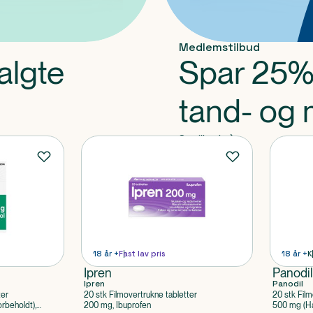
Medlemstilbud
algte
Spar 25%
tand- og 
Se tilbud
18 år +
Fast lav pris
18 år +
K
Ipren
Panodi
Ipren
Panodil
ter
20 stk Filmovertrukne tabletter
20 stk Film
rbeholdt),
200 mg, Ibuprofen
500 mg (Hå