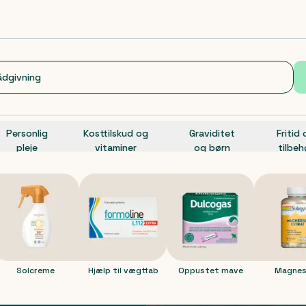
Personlig
Kosttilskud og
Graviditet
Fritid
pleje
vitaminer
og børn
tilbeh
ek
eamet
olcreme
Hjælp til vægttab
Luft i maven
Magnesiu
Solcreme
Hjælp til vægttab
Oppustet mave
Magnes